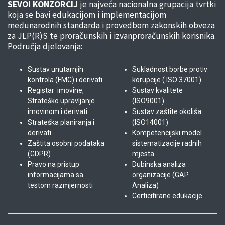
SEVOI KONZORCIJ
je najveća nacionalna grupacija tvrtki
koja se bavi edukacijom i implementacijom
međunarodnih standarda i provedbom zakonskih obveza
za JLP(R)S te proračunskih i izvanproračunskih korisnika.
Područja djelovanja:
Sustav unutarnjih
Sukladnost borbe protiv
kontrola (FMC) i derivati
korupcije ( ISO 37001)
Registar imovine,
Sustav kvalitete
Strateško upravljanje
(ISO9001)
imovinom i derivati
Sustav zaštite okoliša
Strateška planiranja i
(ISO14001)
derivati
Kompetencijski model
Zaštita osobni podataka
sistematizacije radnih
(GDPR)
mjesta
Pravo na pristup
Dubinska analiza
informacijama sa
organizacije (GAP
testom razmjernosti
Analiza)
Certicifirane edukacije