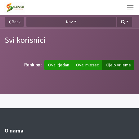
Back
Nav
Svi korisnici
Ovaj tjedan
Ovaj mjesec
Cijelo vrijeme
Rank by :
O nama