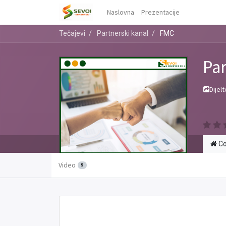
Naslovna
Prezentacije
Tečajevi
Partnerski kanal
FMC
Par
Dijelt
Co
Video
5