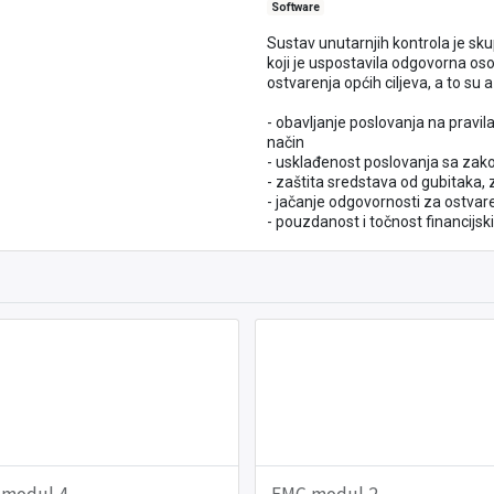
Software
Sustav unutarnjih kontrola je sk
koji je uspostavila odgovorna oso
ostvarenja općih ciljeva, a to su 
- obavljanje poslovanja na pravil
način
- usklađenost poslovanja sa zak
- zaštita sredstava od gubitaka, 
- jačanje odgovornosti za ostvare
- pouzdanost i točnost financijskih