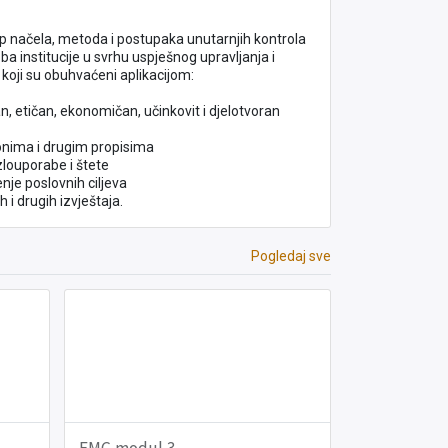
up načela, metoda i postupaka unutarnjih kontrola
ba institucije u svrhu uspješnog upravljanja i
a koji su obuhvaćeni aplikacijom:
an, etičan, ekonomičan, učinkovit i djelotvoran
onima i drugim propisima
zlouporabe i štete
nje poslovnih ciljeva
 i drugih izvještaja.
Pogledaj sve