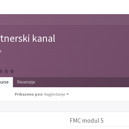
tnerski kanal
e
urse
Recenzije
Prikazeno poo
: Najgledanije
FMC modul 5