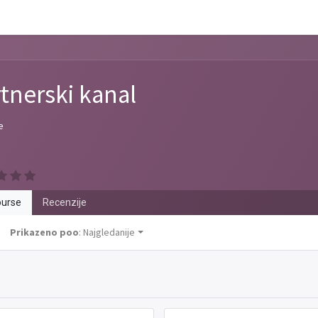
tnerski kanal
e
urse
Recenzije
Prikazeno poo
: Najgledanije