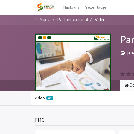
Naslovna
Prezentacije
Tečajevi
Partnerski kanal
Video
Par
Dijelt
Co
Video
24
FMC